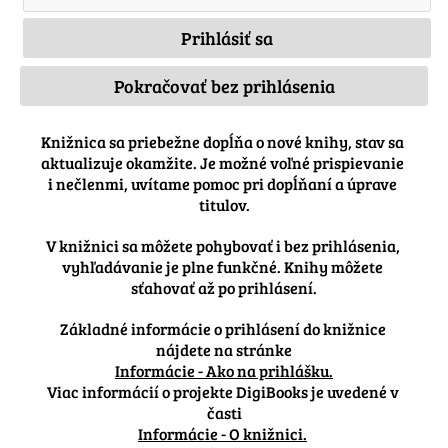
Pokračovať bez prihlásenia
Knižnica sa priebežne dopĺňa o nové knihy, stav sa 
aktualizuje okamžite. Je možné voľné prispievanie 
i nečlenmi, uvítame pomoc pri dopĺňaní a úprave 
titulov.
V knižnici sa môžete pohybovať i bez prihlásenia, 
vyhľadávanie je plne funkčné. Knihy môžete 
Základné informácie o prihlásení do knižnice 
nájdete na stránke
Informácie - Ako na prihlášku.
Viac informácií o projekte DigiBooks je uvedené v 
časti
Informácie - O knižnici.