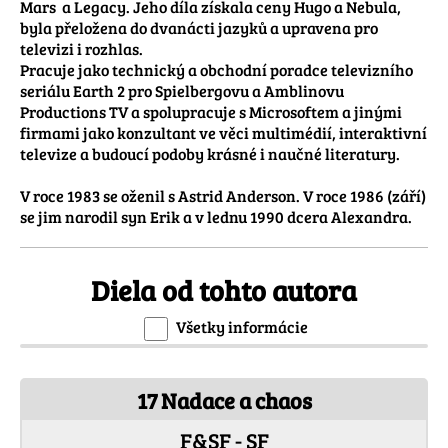
Mars  a Legacy. Jeho díla získala ceny Hugo a Nebula, 
byla přeložena do dvanácti jazyků a upravena pro 
televizi i rozhlas.

Pracuje jako technický a obchodní poradce televizního 
seriálu Earth 2 pro Spielbergovu a Amblinovu 
Productions TV a spolupracuje s Microsoftem a jinými 
firmami jako konzultant ve věci multimédií, interaktivní 
televize a budoucí podoby krásné i naučné literatury.

V roce 1983 se oženil s Astrid Anderson. V roce 1986 (září) 
se jim narodil syn Erik a v lednu 1990 dcera Alexandra.
Diela od tohto autora
Všetky informácie
17 Nadace a chaos
F&SF - SF