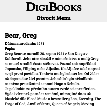
DigiBooks
Otvorit Menu
Informácie o autorovi
Bear, Greg
Dátum narodenia:
1951
Popis:
Greg Bear se narodil 20. srpna 1951 v San Diegu v 
Kalifornii. Jeho otec sloužil v námořnictvu a malý Greg 
se musel s rodiči často stěhovat. Poznal tak například 
Japonsko, Filipíny nebo Aljašku. Na Aljašce také napsal 
svoji první povídku. Tenkrát mu bylo deset let. Od 23 let 
až doposud se živí psaním. Jeho dílo bylo několikrát 
oceněno prestižními cenami Hugo a Nebula.

Je pokládán za předního autora tvrdé science fiction. 
Vydal více než patnáct románů, mimo jiné dnes už 
klasické dílo Blood Music a bestsellery Eon, Eternity, The 
Forge of God, Anvil of Stars, Queen of Angels, Moving 