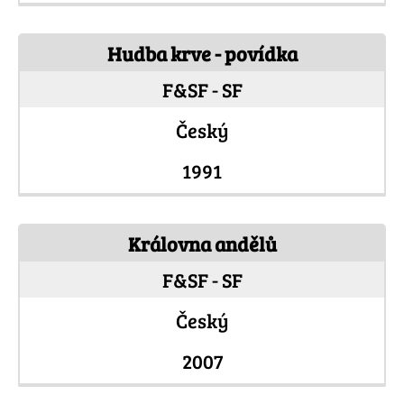
Hudba krve - povídka
F&SF - SF
Český
1991
Královna andělů
F&SF - SF
Český
2007