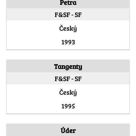
Petra
F&SF - SF
Český
1993
Tangenty
F&SF - SF
Český
1995
Úder