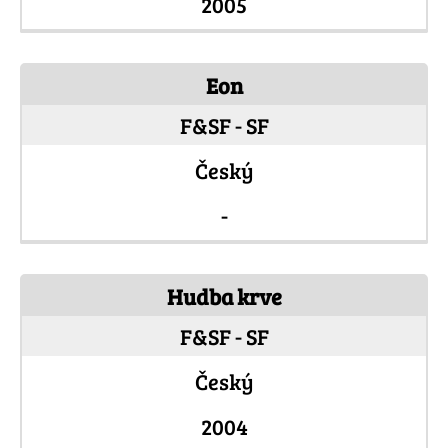
2005
Eon
F&SF - SF
Český
-
Hudba krve
F&SF - SF
Český
2004