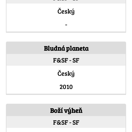
Český
-
Bludná planeta
F&SF - SF
Český
2010
Boží výheň
F&SF - SF