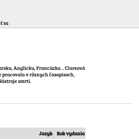
ť sa
rsku, Anglicku, Francúzku .. Clareová 
de pracovala v rôznych časopisoch, 
stroje smrti.

Jazyk
Rok vydania