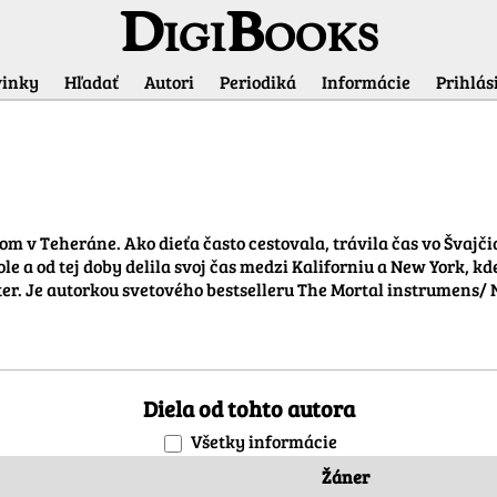
DigiBooks
inky
Hľadať
Autori
Periodiká
Informácie
Prihlási
 v Teheráne. Ako dieťa často cestovala, trávila čas vo Švajčia
ole a od tej doby delila svoj čas medzi Kaliforniu a New York, k
r. Je autorkou svetového bestselleru The Mortal instrumens/ Ná
Diela od tohto autora
Všetky informácie
Žáner