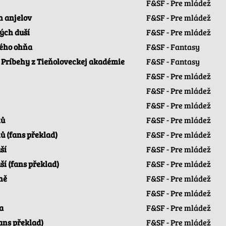
F&SF - Pre mládež
h anjelov
F&SF - Pre mládež
ných duší
F&SF - Pre mládež
kého ohňa
F&SF - Fantasy
- Príbehy z Tieňoloveckej akadémie
F&SF - Fantasy
F&SF - Pre mládež
F&SF - Pre mládež
F&SF - Pre mládež
lů
F&SF - Pre mládež
ů (fans překlad)
F&SF - Pre mládež
ší
F&SF - Pre mládež
ší (fans překlad)
F&SF - Pre mládež
ně
F&SF - Pre mládež
F&SF - Pre mládež
a
F&SF - Pre mládež
ans překlad)
F&SF - Pre mládež