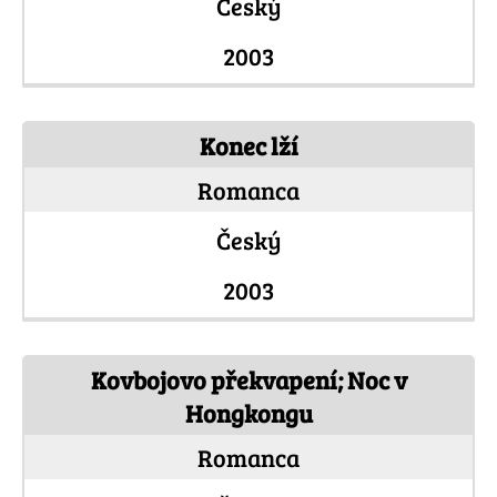
Český
2003
Konec lží
Romanca
Český
2003
Kovbojovo překvapení; Noc v
Hongkongu
Romanca