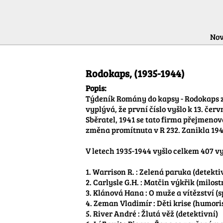
Nov
Informácie o periodiku
Rodokaps, (1935-1944)
Popis:
Týdeník Romány do kapsy - Rodokaps začal vycházet v polovině roku 1935. Sešity nebyly zpočátku datovány, z archivních pramenů vyplývá, že první číslo vyšlo k 13. červnu 1935. Prvním vydavatelem Rodokapsu byl Zdeněk Holfeld. Počínaje R 97 převzala edici společnost Sběratel, 1941 se tato firma přejmenovala na Kvádr (zkratka ze sloganu Knihy vynikajících autorů dobrodružných románů); do tiráže byla změna promítnuta v R 232. Zanikla 1949 v rámci znárodnění nakladatelské sítě.

V letech 1935-1944 vyšlo celkem 407 vydání jednotlivých sešitů

1. Warrison R. : Zelená paruka (detektivní)
2. Carlysle G.H. : Matčin výkřik (milostný)
3. Klánová Hana : O muže a vítězství (sportovní)
4. Zeman Vladimír : Děti krise (humoristický)
5. River André : Žlutá věž (detektivní)
6. L´Ermite Pierre : Žena se zavřenýma očima (milostný)
7. Barring Geo : O petrolej (fantastický)
8. Dvořáková Pavla : Nic než tělo (erotický)
9. Fletcher S.J. : Ztracený pan Linthwaite (detektivní)
10. Türk Cläre : Jedno srdce pro dva (milostný)
11. Amberg Will : Pan Pythagoras hledá svoji ženu (detektivní) 
12. Levis Peter : Král Amazonky (dobrodružný)
13. Kalina Petr : Boxerova oběť (sportovní)
14. Sanciaume J.L. : Horké srdce (detektivní)
15. Leitner Maria : Ďábelské ostrovy (společenský)
16. Kerlecq de Jean : Muž se železnou maskou (dobrodružný) 
17. Amberg Will : Proces profesora Lewalda (detektivní)
18. Vacek G.F. : Pirátova láska (námořnický)
19. Surdez Georges : Vojákem cizinecké legie (dobrodružný)
20. Bommart Jean : Čínská ryba (špionážní)
21. Maly A. : Zlaté laso (western)
22. Kerlecq de Jean : URFA (dobrodružný)
23. Bernd Grote : Vyzvědač Laonský (špionážní)
24. Steeman S.André : Nepřítel bez tváře (detektivní)
25. W.B.Mowery : Řeka vzkříšení (western)
26. Johanson Axel : Bouře nad Habeší (dobrodružný)
27. Špička Jiří : Chalupova dvojčata (humoristický)
28. Kerlecq de Jean : Žhavý orient (dobrodružný)
29. Jonny : Šerifova kořist (trampský)
30. Amberg Will : Bacil Z (fantastický)
31. Jenö Kálmán : Master Bundash (humoristický)
32. Carrey Rex : Hrdinové západu (western)
33. Cotterell Brian : Příšerný ráj (dobrodružný)
34. Hawthorne Nathaniel : Rudé písmeno (detektivní)
35. Bayle Paule : Poklad pagody (detektivní)
36. Brady Lownsend Cyrus : Mořský sup (námořnický)
37. Orlan Piere Mac : Zločinec č.2 (detektivní)
38. Khiboney Mac W. : Zlato Aljašky (western)
39. Nicker R.C. : Zlatý drak (dobrodružný)
40. Andres Karel : Premiéra v Bergerově revui (milostný)
41. Carla Jean : Sladké ruce (milostný)
42. Zech Alfons : Tajemství Berandy (detektivní)
43. Adler Josef : Krásná vyzvědačka (špionážní)
44. Kalina Petr : Výkřik ze tmy (detektivní)
45. Harant Karel : Miss Derby ze Žižkova (milostný)
46. Andres Karel : Hledá se zločin pro Hanse Müllera (detektivní)
47. Braun Oskar : Krysa pražské bursy (špionážní) - jen samotný román
48. Devils All : Eskadra šípů (letecký) - jen samotný román
49. Amberg Will : Sensační rozvodový proces (det