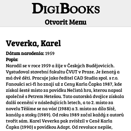
DigiBooks
Otvorit Menu
Informácie o autorovi
Veverka, Karel
Dátum narodenia:
1959
Popis:
Narodil se v roce 1959 a žije v Českých Budějovicích. 
Vystudoval stavební fakultu ČVUT v Praze. Je ženatý a 
má dvě děti. Pracuje jako ředitel CAD Studia spol. s r.o.

Fanoušci sci-fi ho znají už z Ceny Karla Čapka 1987, kde 
získal šesté místo za povídku Nečistá hra, kterou napsal 
společně s Petrem Hetešou. Tato autorská dvojice získala 
další ocenění v následujících letech, a to 2. místo za 
novelu Těšíme se na vás! (1988) a 3. místo za dílo Sítě, 
kanály a stoky (1989). Od roku 1989 začal každý z autorů 
tvořit sám. Karel Veverka pak zvítězil v Ceně Karla 
Čapka (1990) s povídkou Adapt. Od revoluce nepíše, 