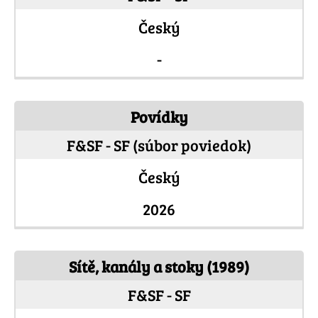
Český
-
Povídky
F&SF - SF (súbor poviedok)
Český
2026
Sítě, kanály a stoky (1989)
F&SF - SF