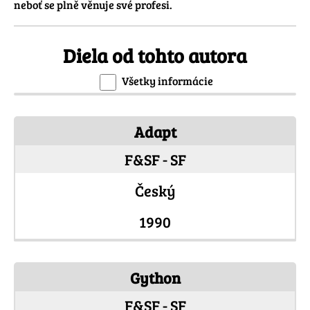
neboť se plně věnuje své profesi.
Diela od tohto autora
Všetky informácie
Adapt
F&SF - SF
Český
1990
Gython
F&SF - SF