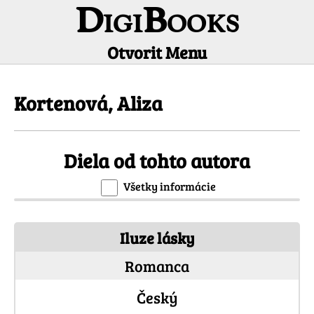
DigiBooks
Otvorit Menu
Informácie o autorovi
Kortenová, Aliza
Diela od tohto autora
Všetky informácie
Iluze lásky
Romanca
Český