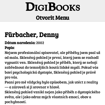
DigiBooks
Otvorit Menu
Informácie o autorovi
Fürbacher, Denny
Dátum narodenia:
2002
Popis:
Nejsem profesionální spisovatel, ale příběhy jsem psal už 
od mala. Skleněný pohled je první, který jsem se rozhodl 
vypustit ven. Skleněný pohled je příběh, který se nebojí 
zabřednout do temnějších koutů lidské mysli. Pokud vás 
baví psychologická dystopie, Skleněný pohled je právě 
pro vás.

Psaní pro mě vždycky bylo způsobem, jak utéct z reality 
— a zároveň si ji srovnat v hlavě.

Skleněný pohled vznikl nejen jako příběh z dystopického 
světa, ale i jako odraz mých vlastních emocí, obav a 
pochybností.
