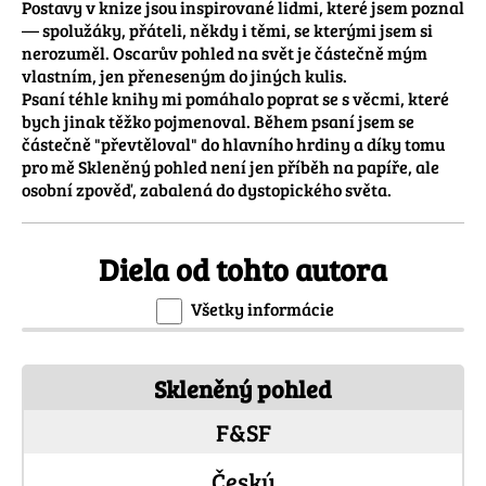
Postavy v knize jsou inspirované lidmi, které jsem poznal 
— spolužáky, přáteli, někdy i těmi, se kterými jsem si 
nerozuměl. Oscarův pohled na svět je částečně mým 
vlastním, jen přeneseným do jiných kulis.

Psaní téhle knihy mi pomáhalo poprat se s věcmi, které 
bych jinak těžko pojmenoval. Během psaní jsem se 
částečně "převtěloval" do hlavního hrdiny a díky tomu 
pro mě Skleněný pohled není jen příběh na papíře, ale 
osobní zpověď, zabalená do dystopického světa.
Diela od tohto autora
Všetky informácie
Skleněný pohled
F&SF
Český