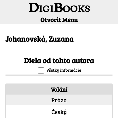
DigiBooks
Otvorit Menu
Informácie o autorovi
Johanovská, Zuzana
Diela od tohto autora
Všetky informácie
Volání
Próza
Český