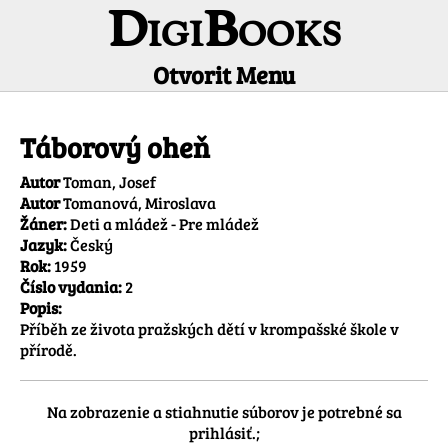
DigiBooks
Otvorit Menu
Informácie o titule
Táborový oheň
Autor
Toman, Josef
Autor
Tomanová, Miroslava
Žáner:
Deti a mládež - Pre mládež
Jazyk:
Český
Rok:
1959
Číslo vydania:
2
Popis:
Příběh ze života pražských dětí v krompašské škole v 
přírodě. 
Na zobrazenie a stiahnutie súborov je potrebné sa
prihlásiť.;