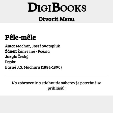
DigiBooks
Otvorit Menu
Informácie o titule
Pêle-mêle
Autor
Machar, Josef Svatopluk
Žáner:
Žánre iné - Poézia
Jazyk:
Český
Popis:
Na zobrazenie a stiahnutie súborov je potrebné sa
prihlásiť.;