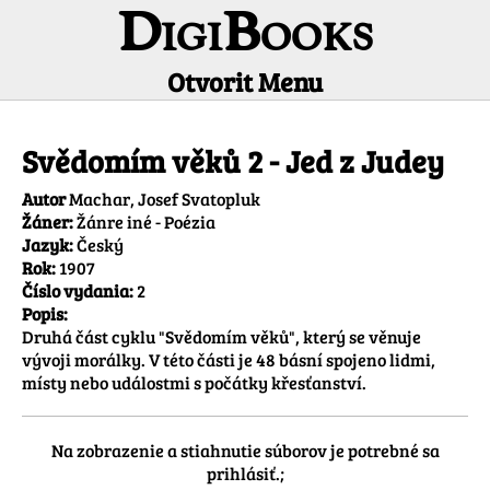
DigiBooks
Otvorit Menu
Informácie o titule
Svědomím věků 2 - Jed z Judey
Autor
Machar, Josef Svatopluk
Žáner:
Žánre iné - Poézia
Jazyk:
Český
Rok:
1907
Číslo vydania:
2
Popis:
Druhá část cyklu "Svědomím věků", který se věnuje 
vývoji morálky. V této části je 48 básní spojeno lidmi, 
místy nebo událostmi s počátky křesťanství.
Na zobrazenie a stiahnutie súborov je potrebné sa
prihlásiť.;