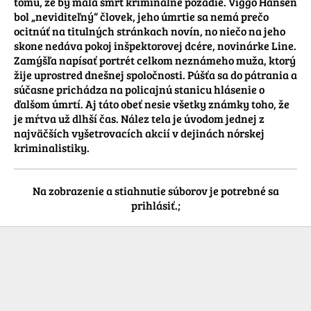
tomu, že by mala smrť kriminálne pozadie. Viggo Hansen 
bol „neviditeľný“ človek, jeho úmrtie sa nemá prečo 
ocitnúť na titulných stránkach novín, no niečo na jeho 
skone nedáva pokoj inšpektorovej dcére, novinárke Line. 
Zamýšľa napísať portrét celkom neznámeho muža, ktorý 
žije uprostred dnešnej spoločnosti. Púšťa sa do pátrania a 
súčasne prichádza na policajnú stanicu hlásenie o 
ďalšom úmrtí. Aj táto obeť nesie všetky známky toho, že 
je mŕtva už dlhší čas. Nález tela je úvodom jednej z 
najväčších vyšetrovacích akcií v dejinách nórskej 
kriminalistiky.
Na zobrazenie a stiahnutie súborov je potrebné sa
prihlásiť.;