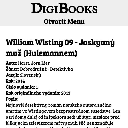
DigiBooks
Otvorit Menu
Informácie o titule
William Wisting 09 - Jaskynný
muž (Hulemannem)
Autor
Horst, Jorn Lier
Žáner:
Dobrodružné - Detektívka
Jazyk:
Slovenský
Rok:
2014
Číslo vydania:
1
Rok originálneho vydania:
2013
Popis:
Najnovší detektívny román nórskeho autora začína 
úmrtím vo Wistingovom bezprostrednom susedstve. Len 
o tri domy ďalej od inšpektora sedí už štyri mesiace pred 
blikajúcim televízorom mŕtvy muž. Nič nenaznačuje 