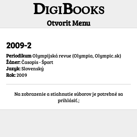
DigiBooks
Otvorit Menu
Informácie o titule
2009-2
Periodikum
Olympijská revue (Olympia, Olympic.sk)
Žáner:
Časopis - Šport
Jazyk:
Slovenský
Rok:
2009
Na zobrazenie a stiahnutie súborov je potrebné sa
prihlásiť.;