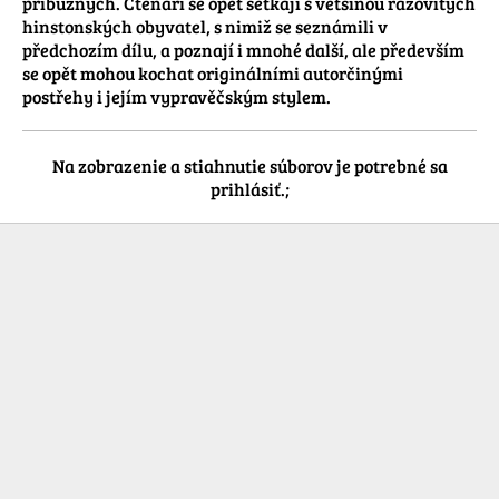
příbuzných. Čtenáři se opět setkají s většinou rázovitých 
hinstonských obyvatel, s nimiž se seznámili v 
předchozím dílu, a poznají i mnohé další, ale především 
se opět mohou kochat originálními autorčinými 
postřehy i jejím vypravěčským stylem.
Na zobrazenie a stiahnutie súborov je potrebné sa
prihlásiť.;