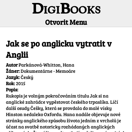
DigiBooks
Otvorit Menu
Informácie o titule
Jak se po anglicku vytratit v
Anglii
Autor
Parkánová-Whitton, Hana
Žáner:
Dokumentárne - Memoáre
Jazyk:
Český
Rok:
2015
Popis:
Rukopis je volným pokračováním titulu Jak si na 
anglické zahrádce vypěstovat českého trpaslíka. Líčí 
další osudy Češky, která se provdala do malé vísky 
Hinston nedaleko Oxfordu. Hana nadále objevuje nové 
stránky anglického způsobu života jedním z vrcholů je 
účast na svatbě notoricky rozhádaných anglických 