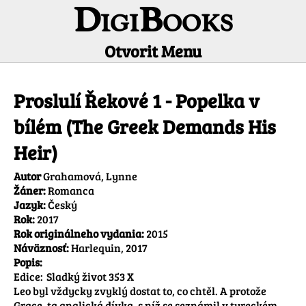
DigiBooks
Otvorit Menu
Informácie o titule
Proslulí Řekové 1 - Popelka v
bílém (The Greek Demands His
Heir)
Autor
Grahamová, Lynne
Žáner:
Romanca
Jazyk:
Český
Rok:
2017
Rok originálneho vydania:
2015
Náväznosť:
Harlequin, 2017
Popis:
Edice:	Sladký život 353 X

Leo byl vždycky zvyklý dostat to, co chtěl. A protože 
Grace, ta anglická dívka, s níž se seznámil v tureckém 