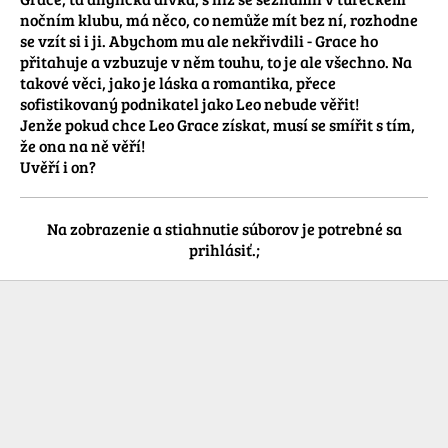
nočním klubu, má něco, co nemůže mít bez ní, rozhodne 
se vzít si i ji. Abychom mu ale nekřivdili - Grace ho 
přitahuje a vzbuzuje v něm touhu, to je ale všechno. Na 
takové věci, jako je láska a romantika, přece 
sofistikovaný podnikatel jako Leo nebude věřit!

Jenže pokud chce Leo Grace získat, musí se smířit s tím, 
že ona na ně věří!

Uvěří i on?
Na zobrazenie a stiahnutie súborov je potrebné sa
prihlásiť.;