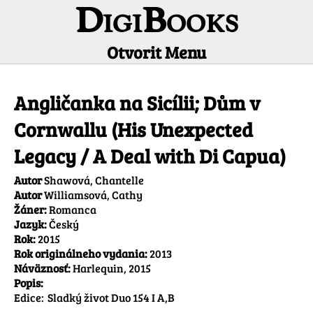
DigiBooks
Otvorit Menu
Informácie o titule
Angličanka na Sicílii; Dům v
Cornwallu (His Unexpected
Legacy / A Deal with Di Capua)
Autor
Shawová, Chantelle
Autor
Williamsová, Cathy
Žáner:
Romanca
Jazyk:
Český
Rok:
2015
Rok originálneho vydania:
2013
Náväznosť:
Harlequin, 2015
Popis:
Edice:	Sladký život Duo 154 I A,B
