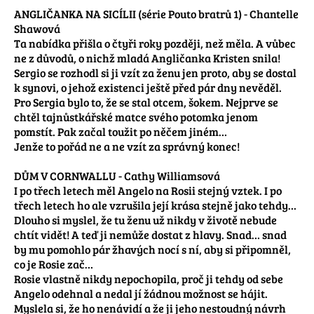
ANGLIČANKA NA SICÍLII (série Pouto bratrů 1) - Chantelle 
Shawová

Ta nabídka přišla o čtyři roky později, než měla. A vůbec 
ne z důvodů, o nichž mladá Angličanka Kristen snila! 
Sergio se rozhodl si ji vzít za ženu jen proto, aby se dostal 
k synovi, o jehož existenci ještě před pár dny nevěděl.

Pro Sergia bylo to, že se stal otcem, šokem. Nejprve se 
chtěl tajnůstkářské matce svého potomka jenom 
pomstít. Pak začal toužit po něčem jiném…

Jenže to pořád ne a ne vzít za správný konec!

DŮM V CORNWALLU - Cathy Williamsová

I po třech letech měl Angelo na Rosii stejný vztek. I po 
třech letech ho ale vzrušila její krása stejně jako tehdy…

Dlouho si myslel, že tu ženu už nikdy v životě nebude 
chtít vidět! A teď ji nemůže dostat z hlavy. Snad… snad 
by mu pomohlo pár žhavých nocí s ní, aby si připomněl, 
co je Rosie zač…

Rosie vlastně nikdy nepochopila, proč ji tehdy od sebe 
Angelo odehnal a nedal jí žádnou možnost se hájit. 
Myslela si, že ho nenávidí a že ji jeho nestoudný návrh 