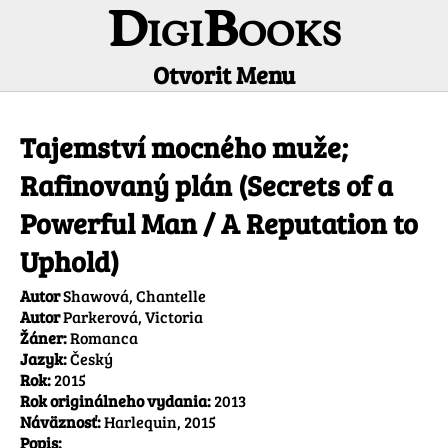
DigiBooks
Otvorit Menu
Informácie o titule
Tajemství mocného muže;
Rafinovaný plán (Secrets of a
Powerful Man / A Reputation to
Uphold)
Autor
Shawová, Chantelle
Autor
Parkerová, Victoria
Žáner:
Romanca
Jazyk:
Český
Rok:
2015
Rok originálneho vydania:
2013
Náväznosť:
Harlequin, 2015
Popis: