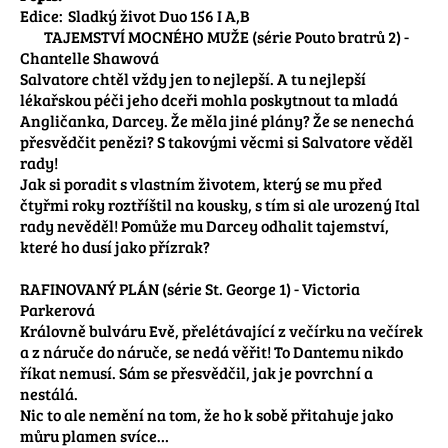
Edice:	Sladký život Duo 156 I A,B

	TAJEMSTVÍ MOCNÉHO MUŽE (série Pouto bratrů 2) - 
Chantelle Shawová

Salvatore chtěl vždy jen to nejlepší. A tu nejlepší 
lékařskou péči jeho dceři mohla poskytnout ta mladá 
Angličanka, Darcey. Že měla jiné plány? Že se nenechá 
přesvědčit penězi? S takovými věcmi si Salvatore věděl 
rady!

Jak si poradit s vlastním životem, který se mu před 
čtyřmi roky roztříštil na kousky, s tím si ale urozený Ital 
rady nevěděl! Pomůže mu Darcey odhalit tajemství, 
které ho dusí jako přízrak?

RAFINOVANÝ PLÁN (série St. George 1) - Victoria 
Parkerová

Královně bulváru Evě, přelétávající z večírku na večírek 
a z náruče do náruče, se nedá věřit! To Dantemu nikdo 
říkat nemusí. Sám se přesvědčil, jak je povrchní a 
nestálá.

Nic to ale nemění na tom, že ho k sobě přitahuje jako 
můru plamen svíce…
