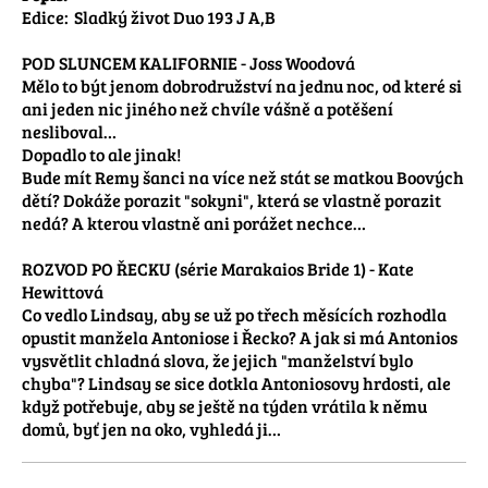
Edice:	Sladký život Duo 193 J A,B

POD SLUNCEM KALIFORNIE - Joss Woodová

Mělo to být jenom dobrodružství na jednu noc, od které si 
ani jeden nic jiného než chvíle vášně a potěšení 
nesliboval…

Dopadlo to ale jinak!

Bude mít Remy šanci na více než stát se matkou Boových 
dětí? Dokáže porazit "sokyni", která se vlastně porazit 
nedá? A kterou vlastně ani porážet nechce…

ROZVOD PO ŘECKU (série Marakaios Bride 1) - Kate 
Hewittová

Co vedlo Lindsay, aby se už po třech měsících rozhodla 
opustit manžela Antoniose i Řecko? A jak si má Antonios 
vysvětlit chladná slova, že jejich "manželství bylo 
chyba"? Lindsay se sice dotkla Antoniosovy hrdosti, ale 
když potřebuje, aby se ještě na týden vrátila k němu 
domů, byť jen na oko, vyhledá ji…