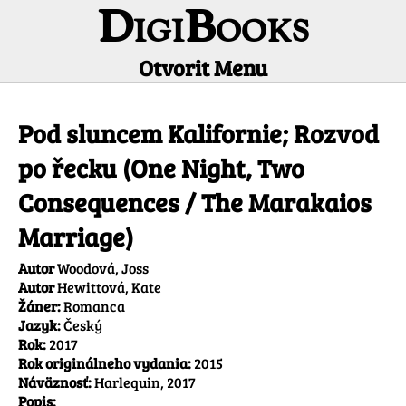
DigiBooks
Otvorit Menu
Informácie o titule
Pod sluncem Kalifornie; Rozvod
po řecku (One Night, Two
Consequences / The Marakaios
Marriage)
Autor
Woodová, Joss
Autor
Hewittová, Kate
Žáner:
Romanca
Jazyk:
Český
Rok:
2017
Rok originálneho vydania:
2015
Náväznosť:
Harlequin, 2017
Popis: