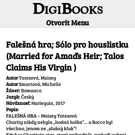
DigiBooks
Otvorit Menu
Informácie o titule
Falešná hra; Sólo pro houslistku
(Married for Amaďs Heir; Talos
Claims His Virgin )
Autor
Yatesová, Maisey
Autor
Smartová, Michelle
Žáner:
Romanca
Jazyk:
Český
Náväznosť:
Harlequin, 2017
Popis:
FALEŠNÁ HRA – Maisey Yatesová

Charity nikdy nebyla „hodná holka“… a Rocco byl 
všechno, jenom ne „slušný kluk“!

Když se Charityin otec, starý podvodník, rozhodl vybrat 