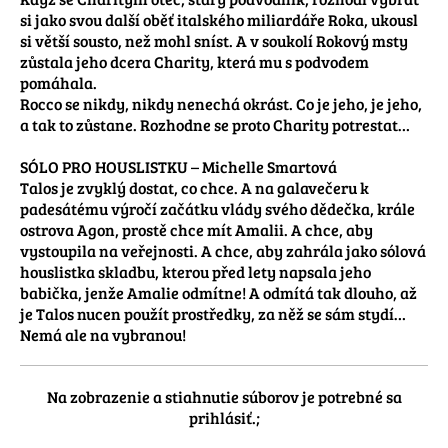
si jako svou další oběť italského miliardáře Roka, ukousl 
si větší sousto, než mohl sníst. A v soukolí Rokový msty 
zůstala jeho dcera Charity, která mu s podvodem 
pomáhala.

Rocco se nikdy, nikdy nenechá okrást. Co je jeho, je jeho, 
a tak to zůstane. Rozhodne se proto Charity potrestat…

SÓLO PRO HOUSLISTKU – Michelle Smartová

Talos je zvyklý dostat, co chce. A na galavečeru k 
padesátému výročí začátku vlády svého dědečka, krále 
ostrova Agon, prostě chce mít Amalii. A chce, aby 
vystoupila na veřejnosti. A chce, aby zahrála jako sólová 
houslistka skladbu, kterou před lety napsala jeho 
babička, jenže Amalie odmítne! A odmítá tak dlouho, až 
je Talos nucen použít prostředky, za něž se sám stydí… 
Nemá ale na vybranou!
Na zobrazenie a stiahnutie súborov je potrebné sa
prihlásiť.;