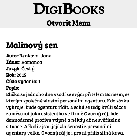
DigiBooks
Otvorit Menu
Informácie o titule
Malinový sen
Autor
Benková, Jana
Žáner:
Romanca
Jazyk:
Český
Rok:
2015
Číslo vydania:
1.
Popis:
Eliška se jednoho dne vsadí se svým přítelem Borisem, se 
kterým společně vlastní personální agenturu. Kdo sázku 
vyhraje, bude agenturu řídit. Nechá se tedy kvůli sázce 
zaměstnat jako asistentka ve firmě Ovocný ráj, kde 
dennodenně prožívá vtipné a někdy až neuvěřitelné 
situace. Ačkoliv jsou její zkušenosti z personální 
agentury velké, Ovocný ráj je i pro ni příliš silná káva. 