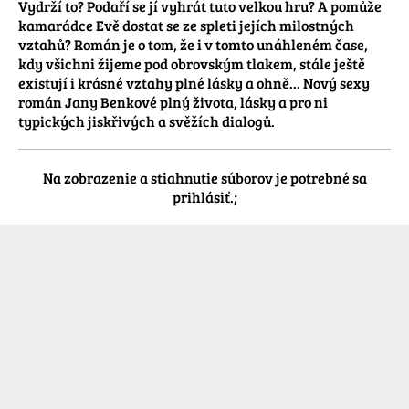
Vydrží to? Podaří se jí vyhrát tuto velkou hru? A pomůže 
kamarádce Evě dostat se ze spleti jejích milostných 
vztahů? Román je o tom, že i v tomto unáhleném čase, 
kdy všichni žijeme pod obrovským tlakem, stále ještě 
existují i krásné vztahy plné lásky a ohně... Nový sexy 
román Jany Benkové plný života, lásky a pro ni 
typických jiskřivých a svěžích dialogů.
Na zobrazenie a stiahnutie súborov je potrebné sa
prihlásiť.;