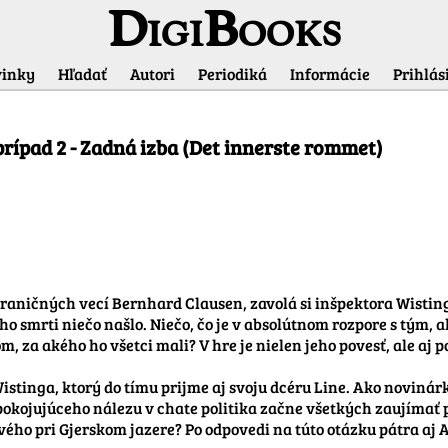
DigiBooks
inky
Hľadať
Autori
Periodiká
Informácie
Prihlási
Informácie o titule
prípad 2 - Zadná izba (Det innerste rommet)
raničných vecí Bernhard Clausen, zavolá si inšpektora Wistin
eho smrti niečo našlo. Niečo, čo je v absolútnom rozpore s tým, a
za akého ho všetci mali? V hre je nielen jeho povesť, ale aj pov
tinga, ktorý do tímu prijme aj svoju dcéru Line. Ako novinárka
okojujúceho nálezu v chate politika začne všetkých zaujímať pr
ého pri Gjerskom jazere? Po odpovedi na túto otázku pátra aj Ad