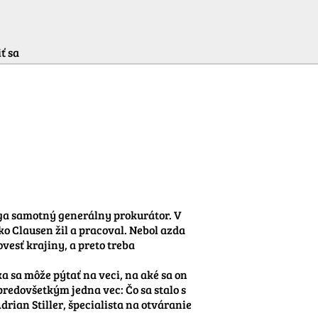
ť sa
ga samotný generálny prokurátor. V 
ko Clausen žil a pracoval. Nebol azda 
esť krajiny, a preto treba 
 sa môže pýtať na veci, na aké sa on 
edovšetkým jedna vec: Čo sa stalo s 
rian Stiller, špecialista na otváranie 