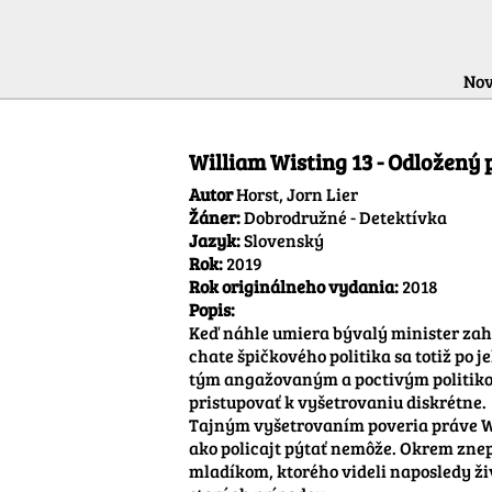
Nov
William Wisting 13 - Odložený 
Autor
Horst, Jorn Lier
Žáner:
Dobrodružné - Detektívka
Jazyk:
Slovenský
Rok:
2019
Rok originálneho vydania:
2018
Popis:
Keď náhle umiera bývalý minister zah
chate špičkového politika sa totiž po j
tým angažovaným a poctivým politikom, 
pristupovať k vyšetrovaniu diskrétne.

Tajným vyšetrovaním poveria práve Wis
ako policajt pýtať nemôže. Okrem znep
mladíkom, ktorého videli naposledy živ