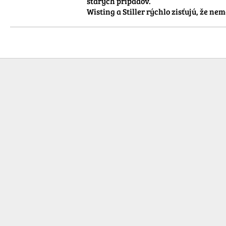
starých prípadov. 

Wisting a Stiller rýchlo zisťujú, že n