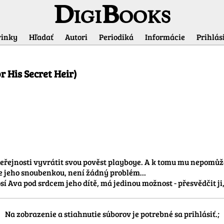
DigiBooks
inky
Hľadať
Autori
Periodiká
Informácie
Prihlási
Informácie o titule
r His Secret Heir)
eřejnosti vyvrátit svou pověst playboye. A k tomu mu nepomůže 
e je jeho snoubenkou, není žádný problém…

osí Ava pod srdcem jeho dítě, má jedinou možnost - přesvědčit ji
Na zobrazenie a stiahnutie súborov je potrebné sa prihlásiť.;