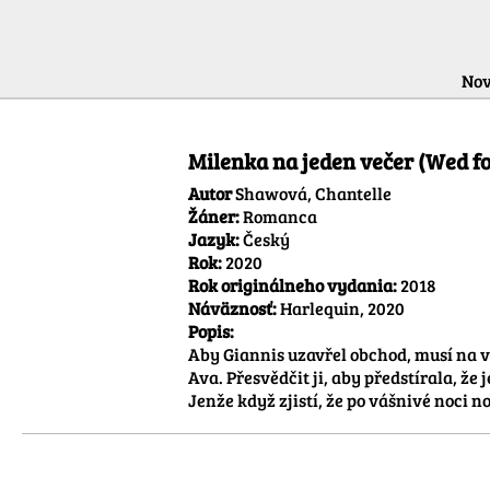
Nov
Milenka na jeden večer (Wed fo
Autor
Shawová, Chantelle
Žáner:
Romanca
Jazyk:
Český
Rok:
2020
Rok originálneho vydania:
2018
Náväznosť:
Harlequin, 2020
Popis:
Aby Giannis uzavřel obchod, musí na v
Ava. Přesvědčit ji, aby předstírala, ž
Jenže když zjistí, že po vášnivé noci n