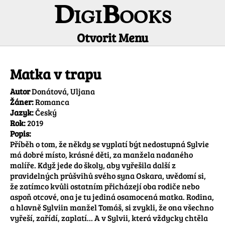
DigiBooks
Otvorit Menu
Informácie o titule
Matka v trapu
Autor
Donátová, Uljana
Žáner:
Romanca
Jazyk:
Český
Rok:
2019
Popis:
Příběh o tom, že někdy se vyplatí být nedostupná Sylvie 
má dobré místo, krásné děti, za manžela nadaného 
malíře. Když jede do školy, aby vyřešila další z 
pravidelných průšvihů svého syna Oskara, uvědomí si, 
že zatímco kvůli ostatním přicházejí oba rodiče nebo 
aspoň otcové, ona je tu jediná osamocená matka. Rodina, 
a hlavně Sylviin manžel Tomáš, si zvykli, že ona všechno 
vyřeší, zařídí, zaplatí… A v Sylvii, která vždycky chtěla 