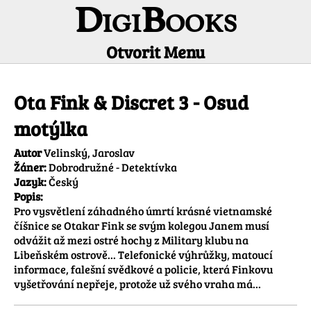
DigiBooks
Otvorit Menu
Informácie o titule
Ota Fink & Discret 3 - Osud
motýlka
Autor
Velinský, Jaroslav
Žáner:
Dobrodružné - Detektívka
Jazyk:
Český
Popis:
Pro vysvětlení záhadného úmrtí krásné vietnamské 
číšnice se Otakar Fink se svým kolegou Janem musí 
odvážit až mezi ostré hochy z Military klubu na 
Libeňském ostrově... Telefonické výhrůžky, matoucí 
informace, falešní svědkové a policie, která Finkovu 
vyšetřování nepřeje, protože už svého vraha má...