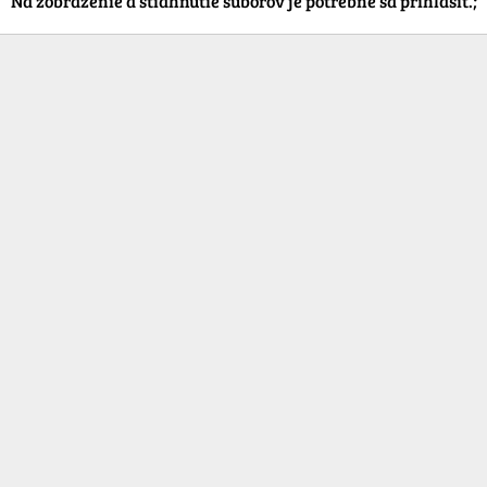
Na zobrazenie a stiahnutie súborov je potrebné sa prihlásiť.;