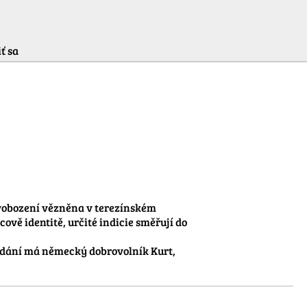
ť sa
svobození vězněna v terezínském 
vě identitě, určité indicie směřují do 
dání má německý dobrovolník Kurt, 