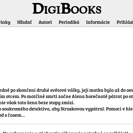
DigiBooks
inky
Hľadať
Autori
Periodiká
Informácie
Prihlási
Informácie o titule
edně po skončení druhé světové války, její matka byla až do o
jím otcem. Po matčině smrti začne Alena horečnatě pátrat po otco
 však tato žena beze stopy zmizí.

 soukromého detektiva, aby Struskovou vypátral. Pomoci v hle
vod s časem…