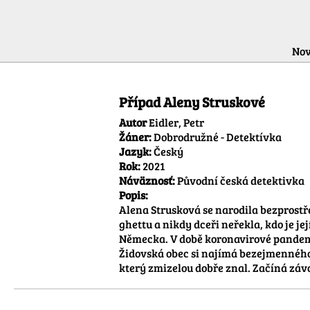
Nov
Případ Aleny Struskové
Autor
Eidler, Petr
Žáner:
Dobrodružné - Detektívka
Jazyk:
Český
Rok:
2021
Náväznosť:
Původní česká detektivka
Popis:
Alena Strusková se narodila bezprostř
ghettu a nikdy dceři neřekla, kdo je je
Německa. V době koronavirové pandemie
Židovská obec si najímá bezejmenného
který zmizelou dobře znal. Začíná zá