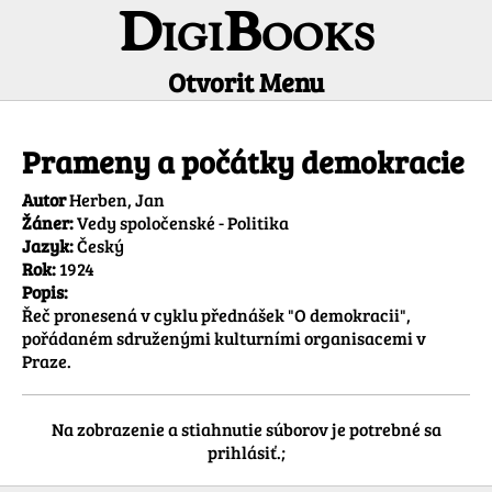
DigiBooks
Otvorit Menu
Informácie o titule
Prameny a počátky demokracie
Autor
Herben, Jan
Žáner:
Vedy spoločenské - Politika
Jazyk:
Český
Rok:
1924
Popis:
Řeč pronesená v cyklu přednášek "O demokracii", 
pořádaném sdruženými kulturními organisacemi v 
Praze.
Na zobrazenie a stiahnutie súborov je potrebné sa
prihlásiť.;