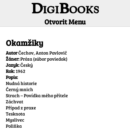
DigiBooks
Otvorit Menu
Informácie o titule
Okamžiky
Autor
Čechov, Anton Pavlovič
Žáner:
Próza (súbor poviedok)
Jazyk:
Český
Rok:
1962
Popis:
Nudná historie

Černý mnich

Strach – Povídka mého přítele

Záchvat

Případ z praxe

Tesknota

Myslivec

Poliňka
