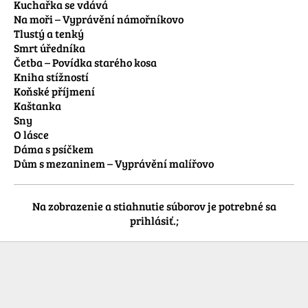
Kuchařka se vdává

Na moři – Vyprávění námořníkovo

Tlustý a tenký

Smrt úředníka

Četba – Povídka starého kosa

Kniha stížností

Koňské příjmení

Kaštanka

Sny

O lásce

Dáma s psíčkem

Dům s mezaninem – Vyprávění malířovo 
Na zobrazenie a stiahnutie súborov je potrebné sa
prihlásiť.;