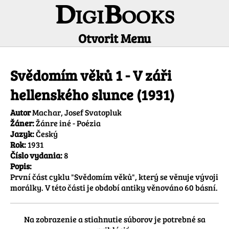
DigiBooks
Otvorit Menu
Informácie o titule
Svědomím věků 1 - V záři
hellenského slunce (1931)
Autor
Machar, Josef Svatopluk
Žáner:
Žánre iné - Poézia
Jazyk:
Český
Rok:
1931
Číslo vydania:
8
Popis:
První část cyklu "Svědomím věků", který se věnuje vývoji 
morálky. V této části je období antiky věnováno 60 básní.
Na zobrazenie a stiahnutie súborov je potrebné sa