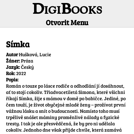
DigiBooks
Otvorit Menu
Informácie o titule
Símka
Autor
Hušková, Lucie
Žáner:
Próza
Jazyk:
Český
Rok:
2022
Popis:
Román o touze po lásce rodiče a odhodlání jí dosáhnout, 
ať to stojí cokoliv. Třiadvacetiletá Simona, které všichni 
říkají Símka, žije s mámou v domě po babičce. Jediné, po 
čem touží, je život obyčejné mladé ženy – prožívat první 
vážnou lásku a snít o budoucnosti. Namísto toho musí 
trpělivě snášet máminy proměnlivé nálady a fyzické 
tresty. I tak je ale přesvědčená, že by pro ni udělala 
cokoliv. Jednoho dne však přijde chvíle, která zamává 