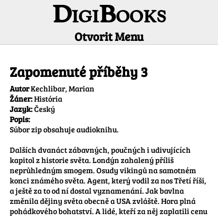
DigiBooks
Otvorit Menu
Informácie o titule
Zapomenuté příběhy 3
Autor
Kechlibar, Marian
Žáner:
História
Jazyk:
Český
Popis:
Súbor zip obsahuje audioknihu.

Dalších dvanáct zábavných, poučných i udivujících 
kapitol z historie světa. Londýn zahalený příliš 
neprůhledným smogem. Osudy vikingů na samotném 
konci známého světa. Agent, který vodil za nos Třetí říši, 
a ještě za to od ní dostal vyznamenání. Jak bavlna 
změnila dějiny světa obecně a USA zvláště. Hora plná 
pohádkového bohatství. A lidé, kteří za něj zaplatili cenu 