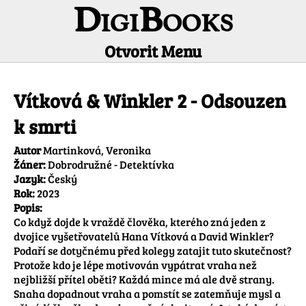
DigiBooks
Otvorit Menu
Informácie o titule
Vítková & Winkler 2 - Odsouzen
k smrti
Autor
Martinková, Veronika
Žáner:
Dobrodružné - Detektívka
Jazyk:
Český
Rok:
2023
Popis:
Co když dojde k vraždě člověka, kterého zná jeden z 
dvojice vyšetřovatelů Hana Vítková a David Winkler? 
Podaří se dotyčnému před kolegy zatajit tuto skutečnost? 
Protože kdo je lépe motivován vypátrat vraha než 
nejbližší přítel oběti? Každá mince má ale dvě strany. 
Snaha dopadnout vraha a pomstít se zatemňuje mysl a 