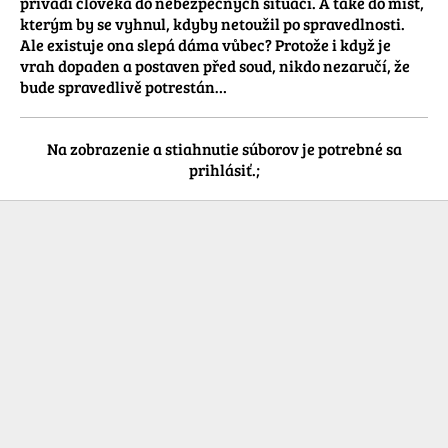
přivádí člověka do nebezpečných situací. A také do míst, 
kterým by se vyhnul, kdyby netoužil po spravedlnosti. 
Ale existuje ona slepá dáma vůbec? Protože i když je 
vrah dopaden a postaven před soud, nikdo nezaručí, že 
bude spravedlivě potrestán…
Na zobrazenie a stiahnutie súborov je potrebné sa
prihlásiť.;