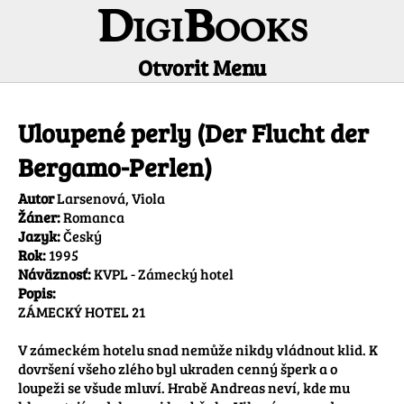
DigiBooks
Otvorit Menu
Informácie o titule
Uloupené perly (Der Flucht der
Bergamo-Perlen)
Autor
Larsenová, Viola
Žáner:
Romanca
Jazyk:
Český
Rok:
1995
Náväznosť:
KVPL - Zámecký hotel
Popis:
ZÁMECKÝ HOTEL 21

V zámeckém hotelu snad nemůže nikdy vládnout klid. K 
dovršení všeho zlého byl ukraden cenný šperk a o 
loupeži se všude mluví. Hrabě Andreas neví, kde mu 