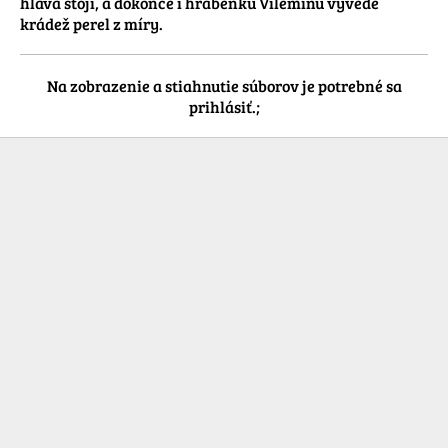
hlava stojí, a dokonce i hraběnku Vilemínu vyvede 
krádež perel z míry.
Na zobrazenie a stiahnutie súborov je potrebné sa
prihlásiť.;