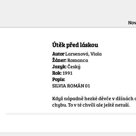
Nov
Útěk před láskou
Autor
Larsenová, Viola
Žáner:
Romanca
Jazyk:
Český
Rok:
1991
Popis:
SILVIA ROMÁN 01

Když nápadně hezké děvče v džínách a
chybu. To v té chvíli ale ještě netuší.