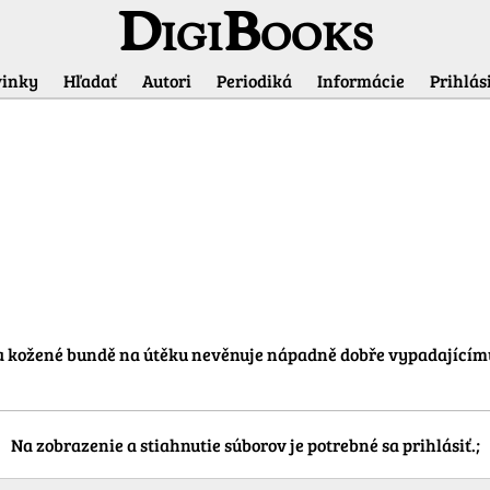
DigiBooks
inky
Hľadať
Autori
Periodiká
Informácie
Prihlási
Informácie o titule
 kožené bundě na útěku nevěnuje nápadně dobře vypadajícímu 
Na zobrazenie a stiahnutie súborov je potrebné sa prihlásiť.;