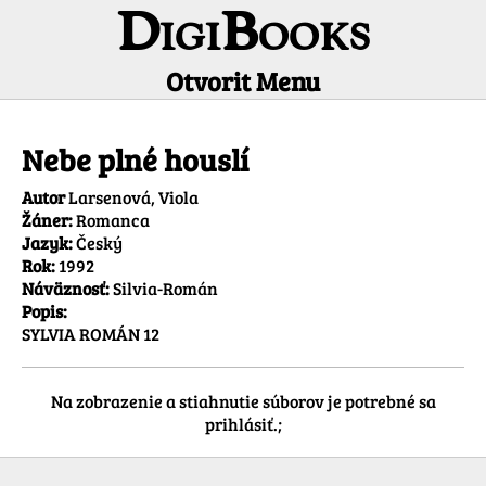
DigiBooks
Otvorit Menu
Informácie o titule
Nebe plné houslí
Autor
Larsenová, Viola
Žáner:
Romanca
Jazyk:
Český
Rok:
1992
Náväznosť:
Silvia-Román
Popis:
SYLVIA ROMÁN 12
Na zobrazenie a stiahnutie súborov je potrebné sa
prihlásiť.;