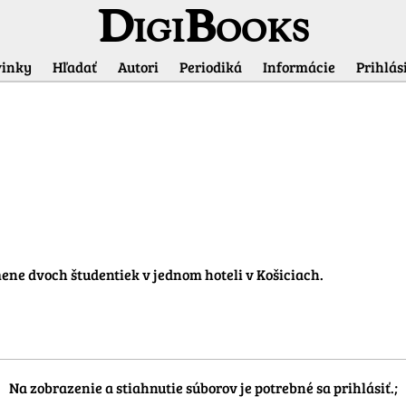
DigiBooks
inky
Hľadať
Autori
Periodiká
Informácie
Prihlási
Informácie o titule
ne dvoch študentiek v jednom hoteli v Košiciach.

Na zobrazenie a stiahnutie súborov je potrebné sa prihlásiť.;