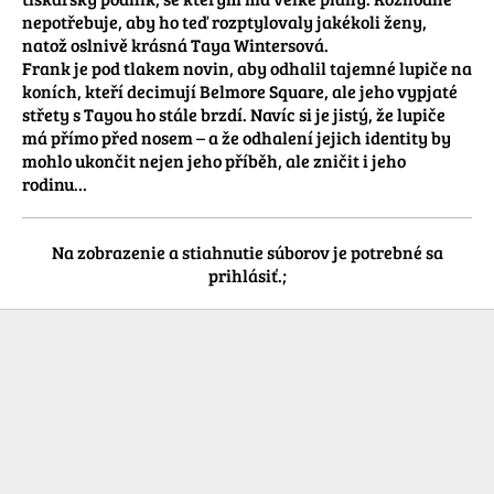
nepotřebuje, aby ho teď rozptylovaly jakékoli ženy, 
natož oslnivě krásná Taya Wintersová. 

Frank je pod tlakem novin, aby odhalil tajemné lupiče na 
koních, kteří decimují Belmore Square, ale jeho vypjaté 
střety s Tayou ho stále brzdí. Navíc si je jistý, že lupiče 
má přímo před nosem – a že odhalení jejich identity by 
mohlo ukončit nejen jeho příběh, ale zničit i jeho 
Na zobrazenie a stiahnutie súborov je potrebné sa
prihlásiť.;