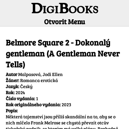
DigiBooks
Otvorit Menu
Informácie o titule
Belmore Square 2 - Dokonalý
gentleman (A Gentleman Never
Tells)
Autor
Malpasová, Jodi Ellen
Žáner:
Romanca erotická
Jazyk:
Český
Rok:
2024
Číslo vydania:
1
Rok originálneho vydania:
2023
Popis:
Některá tajemství jsou příliš skandální na to, aby se o 
nich mlčelo Frank Melrose se chystá převzít otcův 
tiskařský podnik, se kterým má velké plány. Rozhodně 