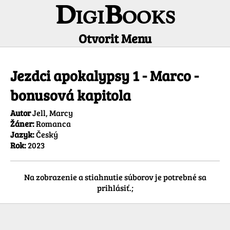
DigiBooks
Otvorit Menu
Informácie o titule
Jezdci apokalypsy 1 - Marco -
bonusová kapitola
Autor
Jell, Marcy
Žáner:
Romanca
Jazyk:
Český
Rok:
2023
Na zobrazenie a stiahnutie súborov je potrebné sa
prihlásiť.;