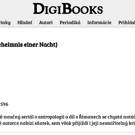
DigiBooks
inky
Hľadať
Autori
Periodiká
Informácie
Prihlási
Informácie o titule
eheimnis einer Nacht)
596

-naučný seriál o antropologii a díl o Římanech se chystá nat
autorce nabízí sňatek, sem však přijíždí i její nesmiřitelný kri