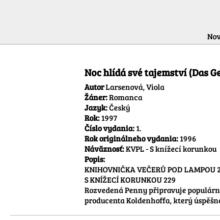
Nov
Noc hlídá své tajemství (Das G
Autor
Larsenová, Viola
Žáner:
Romanca
Jazyk:
Český
Rok:
1997
Číslo vydania:
1.
Rok originálneho vydania:
1996
Náväznosť:
KVPL - S knížecí korunkou
Popis:
KNIHOVNIČKA VEČERŮ POD LAMPOU 2
S KNÍŽECÍ KORUNKOU 229

Rozvedená Penny připravuje populárně
producenta Koldenhoffa, který úspěšné 