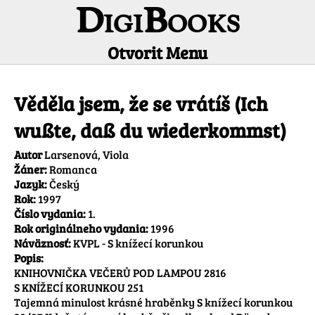
DigiBooks
Otvorit Menu
Informácie o titule
Věděla jsem, že se vrátíš (Ich
wußte, daß du wiederkommst)
Autor
Larsenová, Viola
Žáner:
Romanca
Jazyk:
Český
Rok:
1997
Číslo vydania:
1.
Rok originálneho vydania:
1996
Náväznosť:
KVPL - S knížecí korunkou
Popis:
KNIHOVNIČKA VEČERŮ POD LAMPOU 2816

S KNÍŽECÍ KORUNKOU 251

Tajemná minulost krásné hraběnky S knížecí korunkou 