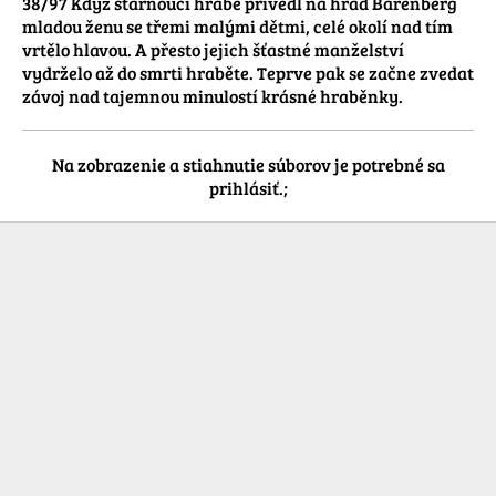
38/97 Když stárnoucí hrabě přivedl na hrad Bärenberg 
mladou ženu se třemi malými dětmi, celé okolí nad tím 
vrtělo hlavou. A přesto jejich šťastné manželství 
vydrželo až do smrti hraběte. Teprve pak se začne zvedat 
závoj nad tajemnou minulostí krásné hraběnky.
Na zobrazenie a stiahnutie súborov je potrebné sa
prihlásiť.;