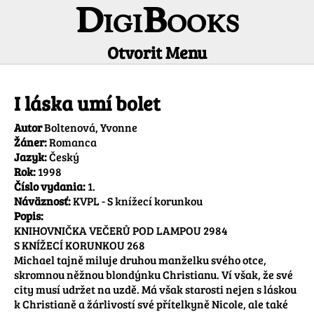
DigiBooks
Otvorit Menu
Informácie o titule
I láska umí bolet
Autor
Boltenová, Yvonne
Žáner:
Romanca
Jazyk:
Český
Rok:
1998
Číslo vydania:
1.
Náväznosť:
KVPL - S knížecí korunkou
Popis:
KNIHOVNIČKA VEČERŮ POD LAMPOU 2984

S KNÍŽECÍ KORUNKOU 268

Michael tajně miluje druhou manželku svého otce, 
skromnou něžnou blondýnku Christianu. Ví však, že své 
city musí udržet na uzdě. Má však starosti nejen s láskou 
k Christianě a žárlivostí své přítelkyně Nicole, ale také 