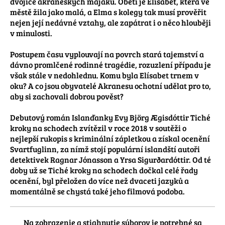
dvojice akraneských majáků. Obětí je Elísabet, která ve 
městě žila jako malá, a Elma s kolegy tak musí prověřit 
nejen její nedávné vztahy, ale zapátrat i o něco hlouběji 
v minulosti.

Postupem času vyplouvají na povrch stará tajemství a 
dávno promlčené rodinné tragédie, rozuzlení případu je 
však stále v nedohlednu. Komu byla Elísabet trnem v 
oku? A co jsou obyvatelé Akranesu ochotní udělat pro to, 
aby si zachovali dobrou pověst?

Debutový román Islanďanky Evy Björg Ægisdóttir Tiché 
kroky na schodech zvítězil v roce 2018 v soutěži o 
nejlepší rukopis s kriminální zápletkou a získal ocenění 
Svartfuglinn, za nímž stojí populární islandští autoři 
detektivek Ragnar Jónasson a Yrsa Sigurðardóttir. Od té 
doby už se Tiché kroky na schodech dočkal celé řady 
ocenění, byl přeložen do více než dvaceti jazyků a 
momentálně se chystá také jeho filmová podoba.
Na zobrazenie a stiahnutie súborov je potrebné sa