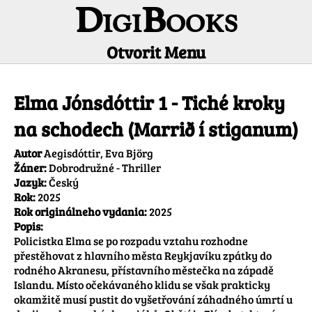
DigiBooks
Otvorit Menu
Informácie o titule
Elma Jónsdóttir 1 - Tiché kroky
na schodech (Marrið í stiganum)
Autor
Aegisdóttir, Eva Björg
Žáner:
Dobrodružné - Thriller
Jazyk:
Český
Rok:
2025
Rok originálneho vydania:
2025
Popis:
Policistka Elma se po rozpadu vztahu rozhodne 
přestěhovat z hlavního města Reykjavíku zpátky do 
rodného Akranesu, přístavního městečka na západě 
Islandu. Místo očekávaného klidu se však prakticky 
okamžitě musí pustit do vyšetřování záhadného úmrtí u 