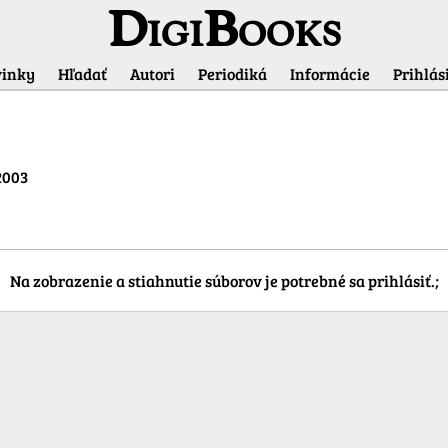
DigiBooks
inky
Hľadať
Autori
Periodiká
Informácie
Prihlási
Informácie o titule
2003
Na zobrazenie a stiahnutie súborov je potrebné sa prihlásiť.;