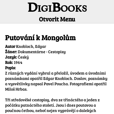
DigiBooks
Otvorit Menu
Informácie o titule
Putování k Mongolům
Autor
Knobloch, Edgar
Žáner:
Dokumentárne - Cestopisy
Jazyk:
Český
Rok:
1964
Popis:
Z různých vydání vybral a přeložil, úvodem a úvodními 
poznámkami opatřil Edgar Knobloch. Doslov, poznámky 
a vysvětlivky napsal Pavel Poucha. Fotografiemi opatřil 
Miloš Hrbas.

Tři středověké cestopisy, dva ze třináctého a jeden z 
počátku patnáctého století. Jsou i dnes poutavou a 
poučnou četbou, neboť nejen vyprávějí o dalekých 