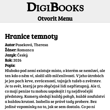
DigiBooks
Otvorit Menu
Informácie o titule
Hranice temnoty
Autor
Paseková, Theresa
Žáner:
Romanca
Jazyk:
Český
Rok:
2026
Popis:
Hluboko pod zemí existuje místo, o kterém se nemluví, ale 
ten kdo o něm ví, složil slib mlčenlivosti. V jeho útrobách 
je jen pach krve, zvráceností, tajných tužeb a zvěrstev. 
Je to svět, který je pro obyčejné lidi nepřístupný. Ale ti, 
co mají peníze tu mohou uspokojit i ty nejdivočejší 
představy. Kamery sledují každý pohyb, každé zoufalství 
a každou krutost. Isabella se právě tady probere. Bez 
jediné vzpomínky na to, jak se sem dostala. Co po ní 