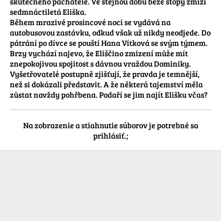
skutečného pachatele. Ve stejnou dobu beze stopy zmizí 
sedmnáctiletá Eliška.

Během mrazivé prosincové noci se vydává na 
autobusovou zastávku, odkud však už nikdy neodjede. Do 
pátrání po dívce se pouští Hana Vítková se svým týmem.

Brzy vychází najevo, že Eliščino zmizení může mít 
znepokojivou spojitost s dávnou vraždou Dominiky. 
Vyšetřovatelé postupně zjišťují, že pravda je temnější, 
než si dokázali představit. A že některá tajemství měla 
zůstat navždy pohřbena. Podaří se jim najít Elišku včas?
Na zobrazenie a stiahnutie súborov je potrebné sa
prihlásiť.;