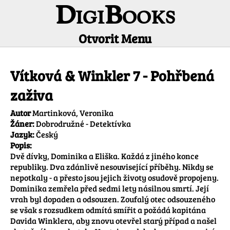
DigiBooks
Otvorit Menu
Informácie o titule
Vítková & Winkler 7 - Pohřbená
zaživa
Autor
Martinková, Veronika
Žáner:
Dobrodružné - Detektívka
Jazyk:
Český
Popis:
Dvě dívky, Dominika a Eliška. Každá z jiného konce 
republiky. Dva zdánlivě nesouvisející příběhy. Nikdy se 
nepotkaly - a přesto jsou jejich životy osudově propojeny. 

Dominika zemřela před sedmi lety násilnou smrtí. Její 
vrah byl dopaden a odsouzen. Zoufalý otec odsouzeného 
se však s rozsudkem odmítá smířit a požádá kapitána 
Davida Winklera, aby znovu otevřel starý případ a našel 