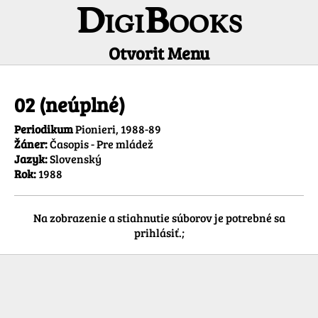
DigiBooks
Otvorit Menu
Informácie o titule
02 (neúplné)
Periodikum
Pionieri, 1988-89
Žáner:
Časopis - Pre mládež
Jazyk:
Slovenský
Rok:
1988
Na zobrazenie a stiahnutie súborov je potrebné sa
prihlásiť.;