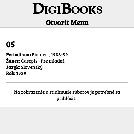
DigiBooks
Otvorit Menu
Informácie o titule
05
Periodikum
Pionieri, 1988-89
Žáner:
Časopis - Pre mládež
Jazyk:
Slovenský
Rok:
1989
Na zobrazenie a stiahnutie súborov je potrebné sa
prihlásiť.;