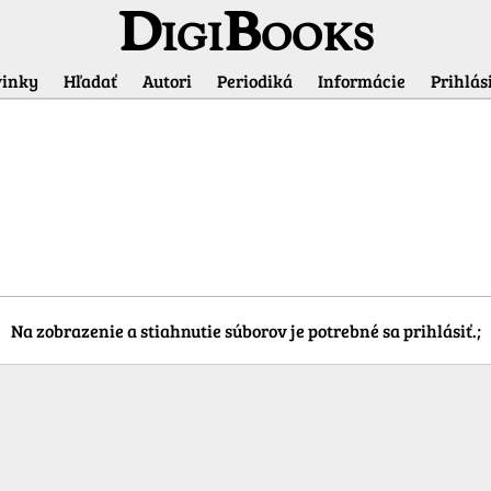
DigiBooks
inky
Hľadať
Autori
Periodiká
Informácie
Prihlási
Informácie o titule
Na zobrazenie a stiahnutie súborov je potrebné sa prihlásiť.;