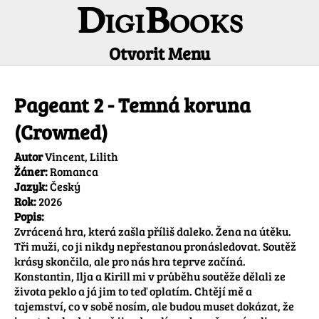
DigiBooks
Otvorit Menu
Informácie o titule
Pageant 2 - Temná koruna
(Crowned)
Autor
Vincent, Lilith
Žáner:
Romanca
Jazyk:
Český
Rok:
2026
Popis:
Zvrácená hra, která zašla příliš daleko. Žena na útěku. 
Tři muži, co ji nikdy nepřestanou pronásledovat. Soutěž 
krásy skončila, ale pro nás hra teprve začíná. 
Konstantin, Ilja a Kirill mi v průběhu soutěže dělali ze 
života peklo a já jim to teď oplatím. Chtějí mě a 
tajemství, co v sobě nosím, ale budou muset dokázat, že 